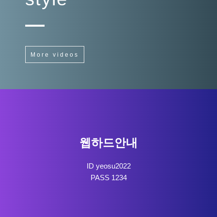
More videos
웹하드안내
ID yeosu2022
PASS 1234