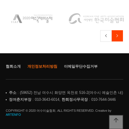
협회소개
개인정보처리방침
이메일무단수집거부
주소
: (59652) 전남 여수시 화양면 옥천로 516-2(여수시 예술인촌 내)
정여춘지부장
: 010-3643-6014,
한희정사무국장
: 010-7644-3446
COPYRIGHT © 2020 여수미술협회. ALL RIGHTS RESERVED. Creative by
ARTENFO
arrow_upward